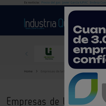
Es noticia:
Precio del gas
Javier García IUPAC
Endesa Cue
Home
Empresas de la Industria Química
Empresas de la Industri