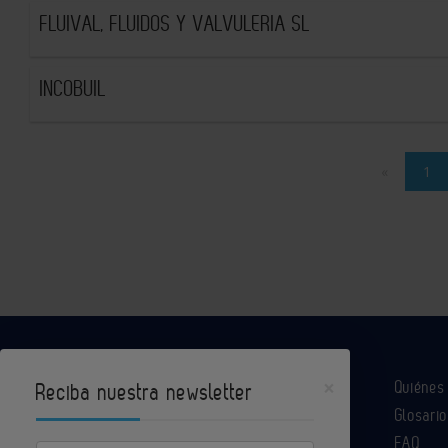
FLUIVAL, FLUIDOS Y VALVULERIA SL
INCOBUIL
«
1
×
Quiéne
Reciba nuestra newsletter
Glosario
Industria Química es un portal de Infoedita
FAQ