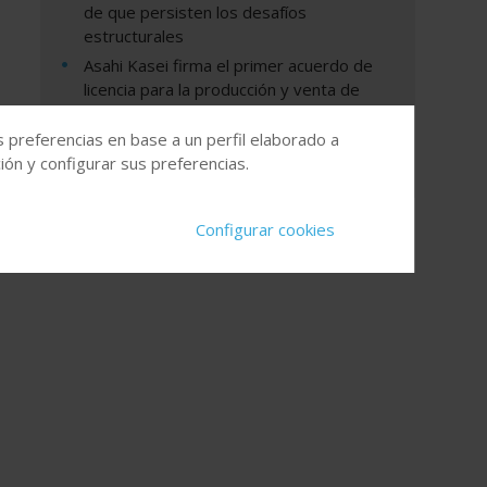
de que persisten los desafíos
estructurales
Asahi Kasei firma el primer acuerdo de
licencia para la producción y venta de
electrolito novedoso de acetolito en
China
s preferencias en base a un perfil elaborado a
ón y configurar sus preferencias.
Configurar cookies