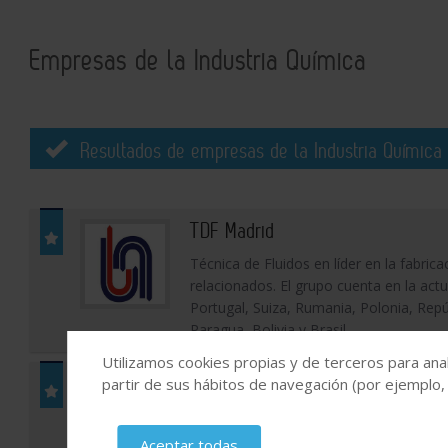
Empresas de la Industria Química
Resultados de empresas de la Industria Química 
TDF Madrid
Técnica de Fluidos en líder en la fabric
relacionados. El grupo cuenta en la act
Portugal, Suiza, Rumania, Polonia, Repú
Paragua, Bolivia y Brasil
Utilizamos cookies propias y de terceros para anal
LLEAL S.A.U.
partir de sus hábitos de navegación (por ejemplo,
Fabricante de equipos de proceso e inst
alimentaria.
Aceptar todas