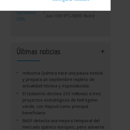
29 de
Fundación Pablo VI Paseo de
septiembre,
/
Juan XXIII Nº3 28040 Madrid
2026
Últimas noticias
Industria Química hace una pausa estival
y prepara un septiembre repleto de
actualidad técnica y especializada
El Gobierno destina 233 millones a tres
proyectos estratégicos de hidrógeno
verde, con Repsol como principal
beneficiario
BASF detecta una mejora temporal del
mercado químico europeo, pero advierte