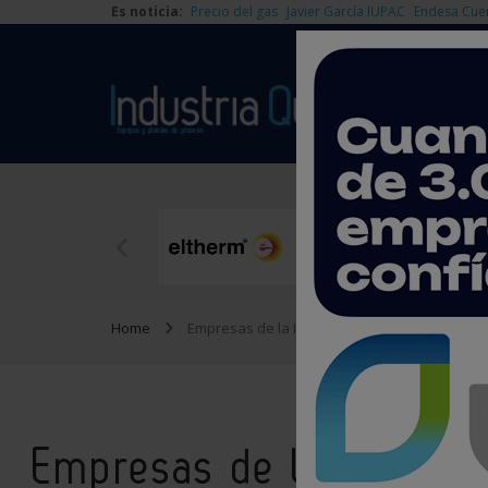
Es noticia:
Precio del gas
Javier García IUPAC
Endesa Cue
Home
Empresas de la Industria Química
Empresas de la Industri