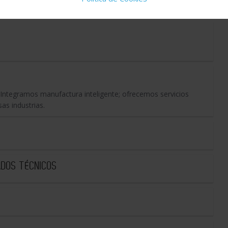
a. Integramos manufactura inteligente; ofrecemos servicios
as industrias.
ADOS TÉCNICOS