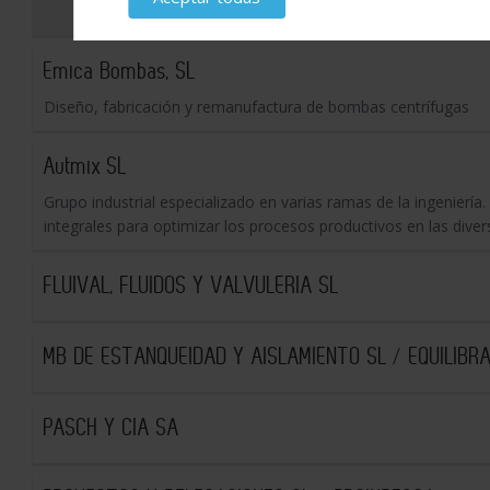
Emica Bombas, SL
Diseño, fabricación y remanufactura de bombas centrífugas
Autmix SL
Grupo industrial especializado en varias ramas de la ingenierí
integrales para optimizar los procesos productivos en las divers
FLUIVAL, FLUIDOS Y VALVULERIA SL
MB DE ESTANQUEIDAD Y AISLAMIENTO SL / EQUILIBR
PASCH Y CIA SA