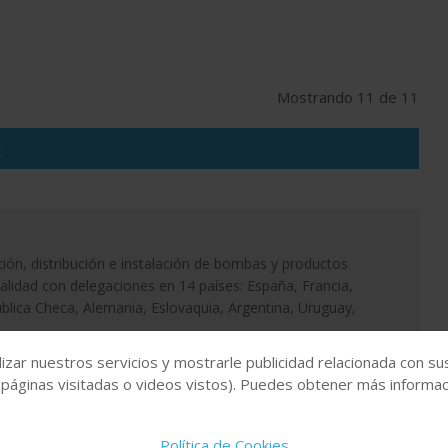
Mostrando 11 de 11
:
ación, distribución e instalación de bombas y productos
ualidad con delegaciones en 14 países: España, Francia,
blica Checa, Alemania, Eslovaquia, Argentina, Uruguay,
izar nuestros servicios y mostrarle publicidad relacionada con su
 páginas visitadas o videos vistos). Puedes obtener más informaci
alaciones para la industria química, farmacéutica, cosmética y
Política de Cookies