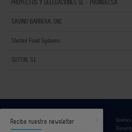
PROYECTOS Y DELEGACIONES SL - PROINDECSA
SAVINO BARBERA, SNC
Sterlinf Fluid Systems
SUTEIN, S.L.
×
Quiéne
Reciba nuestra newsletter
Glosario