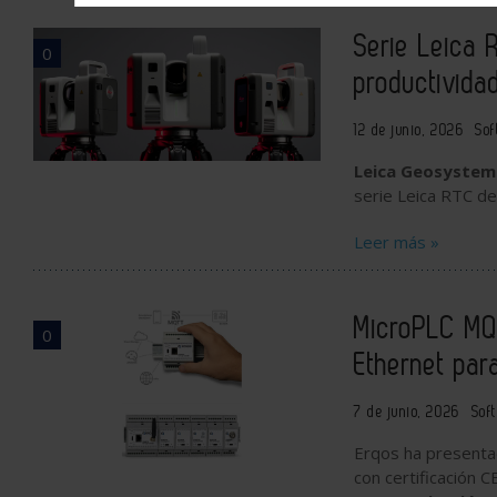
Serie Leica 
0
productivida
12 de junio, 2026
Sof
Leica Geosystem
serie Leica RTC d
Leer más »
MicroPLC MQT
0
Ethernet pa
7 de junio, 2026
Sof
Erqos ha present
con certificación C