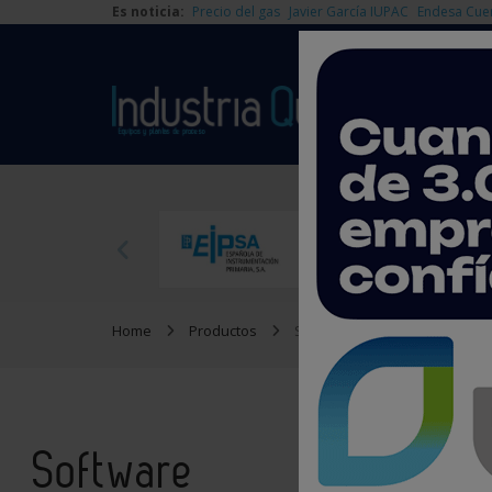
Es noticia:
Precio del gas
Javier García IUPAC
Endesa Cue
Home
Productos
Software
Software