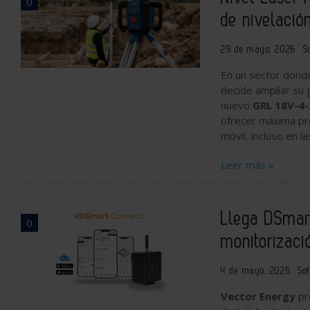
0
de nivelació
29 de mayo, 2026
S
En un sector donde 
decide ampliar su 
nuevo
GRL 18V-4
ofrecer máxima prec
móvil, incluso en 
Leer más »
Llega DSmart
0
monitorizaci
4 de mayo, 2026
So
Vector Energy
pr