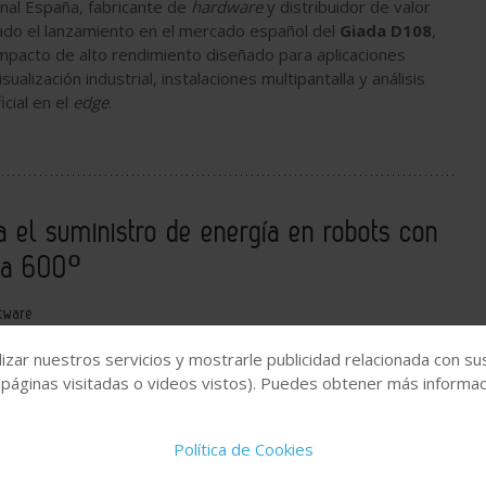
nal España, fabricante de
hardware
y distribuidor de valor
ado el lanzamiento en el mercado español del
Giada D108
,
mpacto de alto rendimiento diseñado para aplicaciones
ualización industrial, instalaciones multipantalla y análisis
icial en el
edge
.
a el suministro de energía en robots con
ta 600º
tware
iratorio
twisterchain autosoportado
de
igus
permite
izar nuestros servicios y mostrarle publicidad relacionada con su
a de hasta 600° sin carriles guía
, simplificando la
 páginas visitadas o videos vistos). Puedes obtener más informaci
ots compactos y aplicaciones de paletizado.
Política de Cookies