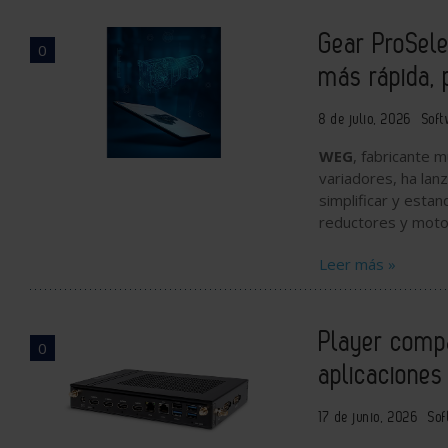
Gear ProSele
0
más rápida, p
8 de julio, 2026
Soft
WEG
, fabricante 
variadores, ha la
simplificar y estan
reductores y mot
Leer más »
Player compa
0
aplicaciones 
17 de junio, 2026
Sof