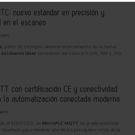
RTC: nuevo estándar en precisión y
d en el escaneo
tware
s
, parte de Hexagon, anuncia el lanzamiento de la nueva
e
escáneres láser
terrestres: los Leica RTC300, 500 y 700.
T con certificación CE y conectividad
ra la automatización conectada moderna
tware
ado el EQSP32CE, un
MicroPLC MQTT
de grado industrial
E diseñado para resolver uno de los principales retos de la