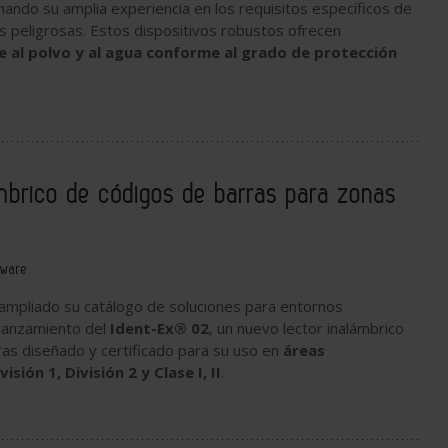
chando su amplia experiencia en los requisitos específicos de
 peligrosas. Estos dispositivos robustos ofrecen
e al polvo y al agua conforme al grado de protección
mbrico de códigos de barras para zonas
tware
ampliado su catálogo de soluciones para entornos
l lanzamiento del
Ident-Ex® 02
, un nuevo lector inalámbrico
as diseñado y certificado para su uso en
áreas
isión 1, División 2 y Clase I, II
.