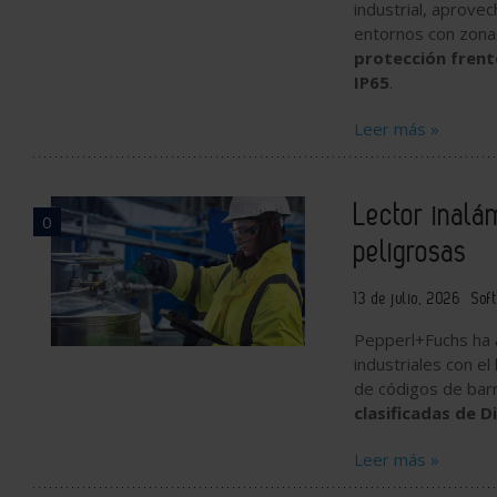
industrial, aprove
entornos con zonas
protección frent
IP65
.
Leer más »
Lector inalá
0
peligrosas
13 de julio, 2026
Sof
Pepperl+Fuchs ha 
industriales con e
de códigos de barr
clasificadas de Div
Leer más »