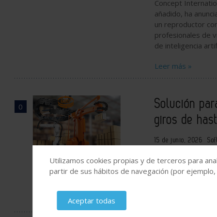
Concept Internatio
añadido, ha anunci
un reproductor co
profesionales de vis
de inteligencia artif
Leer más »
Solución par
0
giros de has
15 de junio, 2026
Sof
El nuevo módulo g
Utilizamos cookies propias y de terceros para anal
guiados de energí
partir de sus hábitos de navegación (por ejemplo,
instalación en rob
Leer más »
Aceptar todas