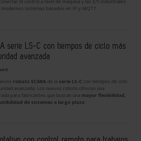
 conectar el control a nivel de máquina y las E/S industriales
s modernos sistemas basados en IP y MQTT.
A serie LS-C con tiempos de ciclo más
uridad avanzada
tware
uevos
robots SCARA
de la
serie LS-C
con tiempos de ciclo
uridad avanzada. Los nuevos robots ofrecen una
orada para fabricantes que buscan una
mayor flexibilidad,
atibilidad de sistemas a largo plazo
.
rotativo con control remoto para trabajos