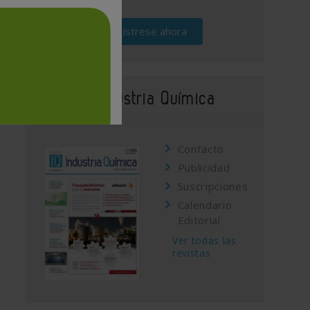
Regístrese ahora
Revista Industria Química
Contacto
Publicidad
Suscripciones
Calendario
Editorial
Ver todas las
revistas