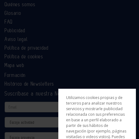
Quiénes somos
Glosario
FAQ
Publicidad
Aviso legal
Política de privacidad
Política de cookies
Mapa web
Formación
Histórico de Newsletters
Suscríbase a nuestra Newsletter
Utilizamos cookies propias y de
terceros para analizar nuestros
Email
servicios y mostrarle publicidad
relacionada con sus preferencias
en base a un perfil elaborado a
Actividad
partir de sus hábitos de
navegación (por ejemplo, páginas
Provincia
visitadas o videos vistos). Puedes