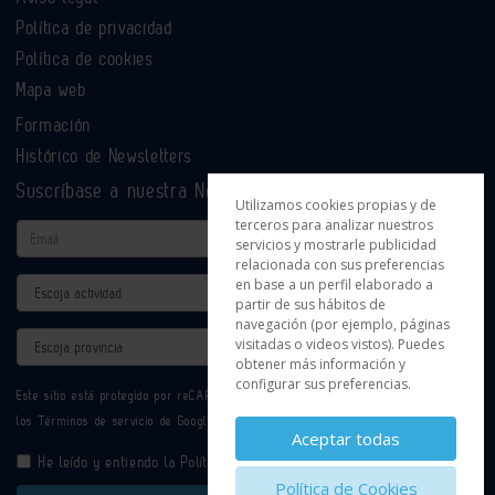
Política de privacidad
Política de cookies
Mapa web
Formación
Histórico de Newsletters
Suscríbase a nuestra Newsletter
Utilizamos cookies propias y de
terceros para analizar nuestros
Email
servicios y mostrarle publicidad
relacionada con sus preferencias
en base a un perfil elaborado a
Actividad
partir de sus hábitos de
navegación (por ejemplo, páginas
Provincia
visitadas o videos vistos). Puedes
obtener más información y
configurar sus preferencias.
Este sitio está protegido por reCAPTCHA y se aplican la
Política de privacidad
y
los
Términos de servicio
de Google.
Aceptar todas
He leído y entiendo la
Política de Privacidad
Política de Cookies