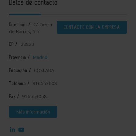
Datos de contacto
C/ Tierra
Dirección /
CONTACTE CON LA EMPRESA
de Barros, 5-7
28823
CP /
Madrid
Provincia /
COSLADA
Población /
916553008
Teléfono /
916553058
Fax /
Más información