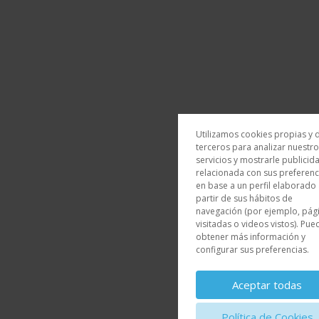
Utilizamos cookies propias y 
terceros para analizar nuestr
servicios y mostrarle publicid
relacionada con sus preferenc
en base a un perfil elaborado
partir de sus hábitos de
navegación (por ejemplo, pág
visitadas o videos vistos). Pue
obtener más información y
configurar sus preferencias.
Aceptar todas
Política de Cookies