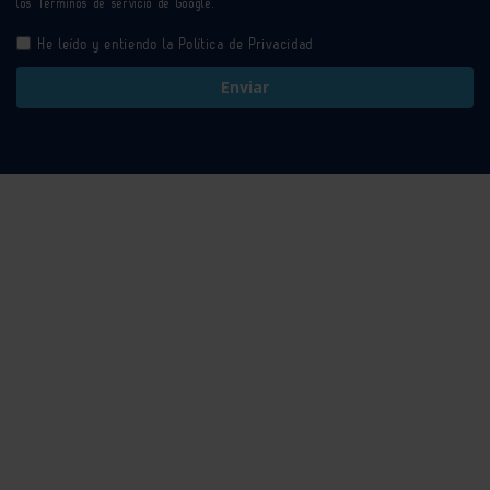
los
Términos de servicio
de Google.
He leído y entiendo la
Política de Privacidad
Enviar