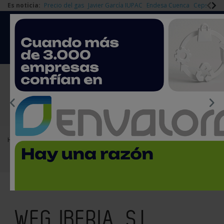
Es noticia:
Precio del gas
Javier García IUPAC
Endesa Cuenca
Cepsa Quí
|
Redes Sociales
Es noticia
Login empresas
Registro
EMPRESAS PREMIUM
Home
Empresas de la Industria Química
WEG IBERIA, S.L.
WEG IBERIA, S.L.