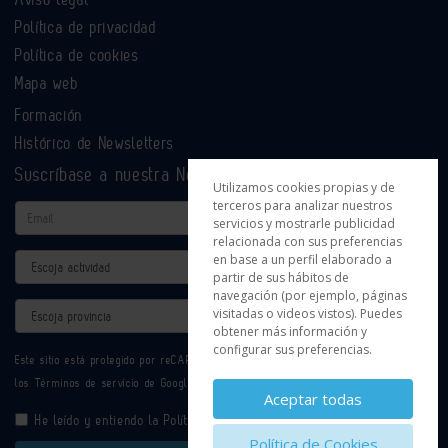
Política de privacidad
Política de cookies
Mapa web
Formación
Histórico de Newsletters
Suscríbase a nuestra Newsletter
Utilizamos cookies propias y de
terceros para analizar nuestros
Email
servicios y mostrarle publicidad
relacionada con sus preferencias
en base a un perfil elaborado a
Actividad
partir de sus hábitos de
navegación (por ejemplo, páginas
Provincia
visitadas o videos vistos). Puedes
obtener más información y
configurar sus preferencias.
Este sitio está protegido por reCAPTCHA y se aplican la
Política de privacidad
y
los
Términos de servicio
de Google.
Aceptar todas
He leído y entiendo la
Política de Privacidad
Política de Cookies