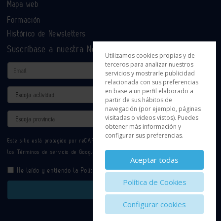
Mapa web
Formación
Histórico de Newsletters
Suscríbase a nuestra Newsletter
Utilizamos cookies propias y de
terceros para analizar nuestros
Email
servicios y mostrarle publicidad
relacionada con sus preferencias
en base a un perfil elaborado a
Actividad
partir de sus hábitos de
navegación (por ejemplo, páginas
Provincia
visitadas o videos vistos). Puedes
obtener más información y
configurar sus preferencias.
Este sitio está protegido por reCAPTCHA y se aplican la
Política de privacidad
y
los
Términos de servicio
de Google.
Aceptar todas
He leído y entiendo la
Política de Privacidad
Política de Cookies
Enviar
Configurar cookies