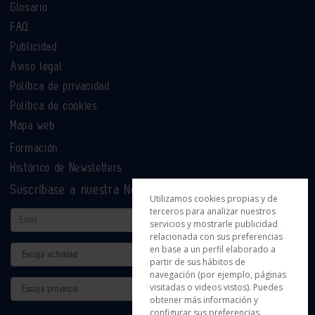
Glosario
FAQ
Publicidad
Aviso legal
Política de privacidad
Política de cookies
Mapa web
Formación
Histórico de Newsletters
Suscríbase a nuestra Newsletter
Utilizamos cookies propias y de
terceros para analizar nuestros
Email
servicios y mostrarle publicidad
relacionada con sus preferencias
en base a un perfil elaborado a
Actividad
partir de sus hábitos de
navegación (por ejemplo, páginas
Provincia
visitadas o videos vistos). Puedes
obtener más información y
configurar sus preferencias.