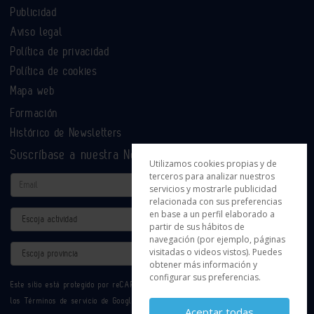
Publicidad
Aviso legal
Política de privacidad
Política de cookies
Mapa web
Formación
Histórico de Newsletters
Suscríbase a nuestra Newsletter
Utilizamos cookies propias y de
terceros para analizar nuestros
Email
servicios y mostrarle publicidad
relacionada con sus preferencias
en base a un perfil elaborado a
Actividad
partir de sus hábitos de
navegación (por ejemplo, páginas
Provincia
visitadas o videos vistos). Puedes
obtener más información y
configurar sus preferencias.
Este sitio está protegido por reCAPTCHA y se aplican la
Política de privacidad
y
los
Términos de servicio
de Google.
Aceptar todas