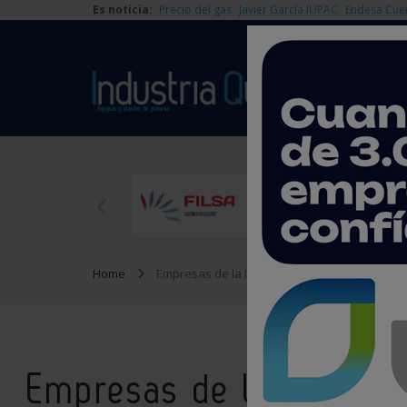
Es noticia:
Precio del gas
Javier García IUPAC
Endesa Cue
Home
Empresas de la Industria Química
Empresas de la Industri