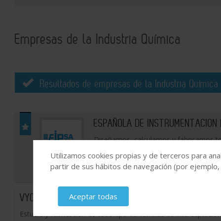
Empresas de la Industria Química
Resultados de empresas de la Industria Química 
ESPAÑOLA DE INSTRUMENTACION PR
Diseñamos, calculamos y fabricamos to
temperatura que las nuevas tecnologías
Utilizamos cookies propias y de terceros para anal
aplicaciones en media y alta presión.
partir de sus hábitos de navegación (por ejemplo,
VYC industrial SA
Aceptar todas
Estudio y fabricación de todo tipo de válvulas de interceptació