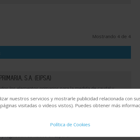
Mostrando 4 de 4
:
IMARIA, S.A. (EIPSA)
dos los elementos primarios para la medida de caudal y
 demandan así como indicadores de nivel de vidrio para
izar nuestros servicios y mostrarle publicidad relacionada con su
 páginas visitadas o videos vistos). Puedes obtener más informaci
Política de Cookies
n y regulación de fluidos en España.