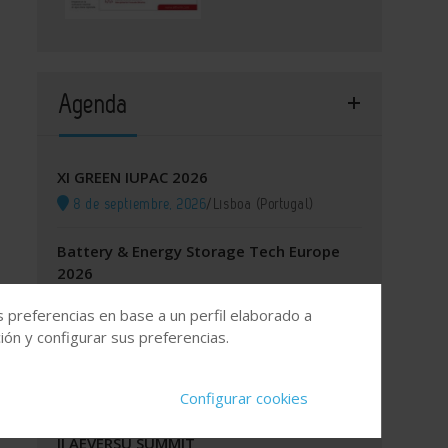
Agenda
XI GREEN IUPAC 2026
8 de septiembre, 2026
/
Lisboa (Portugal)
Battery & Energy Storage Tech Europe
2026
8 de septiembre, 2026
/
Fira Barcelona, España
s preferencias en base a un perfil elaborado a
ón y configurar sus preferencias.
Itinerario Formativo Especializado para
los OCS y para las EICIS
14 de septiembre, 2026
/
Online
Configurar cookies
II AEVERSU SUMMIT