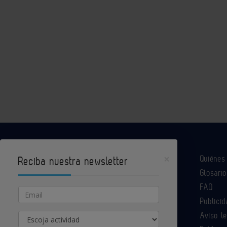
×
Quiéne
Reciba nuestra newsletter
Glosario
Industria Química es un portal de Infoedita
FAQ
Email
Publicid
Aviso l
Actividad