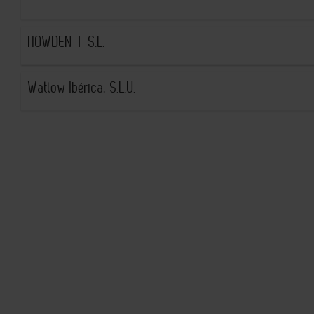
HOWDEN T S.L.
Watlow Ibérica, S.L.U.