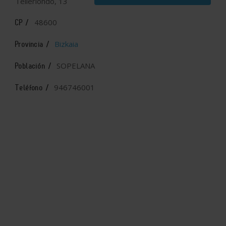
Telleriondo, 13
48600
CP /
Bizkaia
Provincia /
SOPELANA
Población /
946746001
Teléfono /