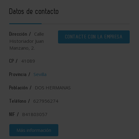
Datos de contacto
Calle
Dirección /
CONTACTE CON LA EMPRESA
Historiador Juan
Manzano, 2.
41089
CP /
Sevilla
Provincia /
DOS HERMANAS
Población /
627956274
Teléfono /
B41803057
NIF /
Más información