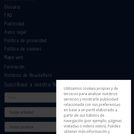
Glosario
FAQ
Publicidad
Aviso legal
Política de privacidad
Política de cookies
Mapa web
Formación
Histórico de Newsletters
Suscríbase a nuestra Newsletter
Utilizamos cookies propias y de
terceros para analizar nuestros
Email
servicios y mostrarle publicidad
relacionada con sus preferencias
en base a un perfil elaborado a
Actividad
partir de sus hábitos de
navegación (por ejemplo, páginas
Provincia
visitadas o videos vistos). Puedes
obtener más información y