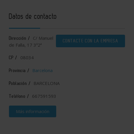
Datos de contacto
C/ Manuel
Dirección /
CONTACTE CON LA EMPRESA
de Falla, 17 3º2ª
08034
CP /
Barcelona
Provincia /
BARCELONA
Población /
667591593
Teléfono /
Más información