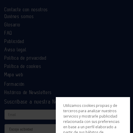
Contacte con nosotros
Quiénes somos
Glosario
FAQ
Publicidad
Aviso legal
Política de privacidad
Política de cookies
Mapa web
Formación
Histórico de Newsletters
Suscríbase a nuestra Newsletter
Utilizamos cookies propias y de
terceros para analizar nuestros
Email
servicios y mostrarle publicidad
relacionada con sus preferencias
en base a un perfil elaborado a
Actividad
partir de sus hábitos de