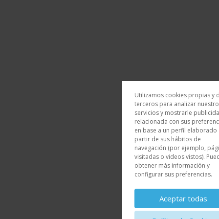
Utilizamos cookies propias y 
terceros para analizar nuestr
servicios y mostrarle publicid
relacionada con sus preferenc
en base a un perfil elaborado
partir de sus hábitos de
navegación (por ejemplo, pág
visitadas o videos vistos). Pue
obtener más información y
configurar sus preferencias.
Aceptar todas