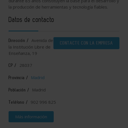
durante 85 años constituyen la base para el desarrollo y
la producción de herramientas y tecnología fiables.
Datos de contacto
Avenida de
Dirección /
CONTACTE CON LA EMPRESA
la Institución Libre de
Enseñanza, 19
28037
CP /
Madrid
Provincia /
Madrid
Población /
902 996 825
Teléfono /
Más información