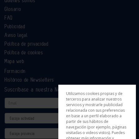
Quiénes somos
Glosario
FAQ
Publicidad
Aviso legal
Política de privacidad
Política de cookies
Mapa web
Formación
Histórico de Newsletters
Suscríbase a nuestra Newsletter
Utilizamos cookies propias y de
terceros para analizar nuestros
Email
servicios y mostrarle publicidad
relacionada con sus preferencias
en base a un perfil elaborado a
Actividad
partir de sus hábitos de
navegación (por ejemplo, páginas
Provincia
visitadas o videos vistos). Puedes
obtener más información y