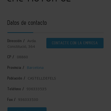
Datos de contacto
Avda.
Dirección /
CONTACTE CON LA EMPRESA
Constitució, 364
08860
CP /
Barcelona
Provincia /
CASTELLDEFELS
Población /
936333535
Teléfono /
936333530
Fax /