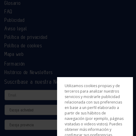
Glosario
FAQ
Publicidad
Aviso legal
Política de privacidad
Política de cookies
Mapa web
Formación
Histórico de Newsletters
Suscríbase a nuestra Newsletter
Utilizamos cookies propias y de
terceros para analizar nuestros
Email
servicios y mostrarle publicidad
relacionada con sus preferencias
en base a un perfil elaborado a
Actividad
partir de sus hábitos de
navegación (por ejemplo, páginas
Provincia
visitadas o videos vistos). Puedes
obtener más información y
configurar sus preferencias.