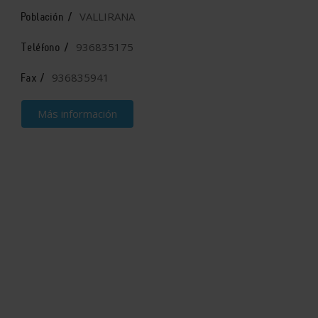
VALLIRANA
Población /
936835175
Teléfono /
936835941
Fax /
Más información