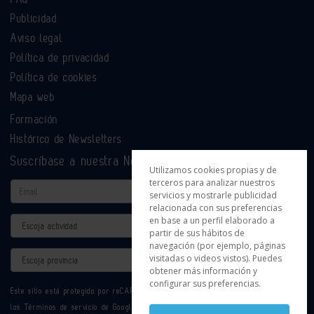
Publicidad
Aviso legal
Política de privacidad
Política de cookies
Mapa web
Formación
Histórico de Newsletters
Suscríbase a nuestra Newsletter
Utilizamos cookies propias y de
terceros para analizar nuestros
Email
servicios y mostrarle publicidad
relacionada con sus preferencias
en base a un perfil elaborado a
Actividad
partir de sus hábitos de
navegación (por ejemplo, páginas
Provincia
visitadas o videos vistos). Puedes
obtener más información y
configurar sus preferencias.
Este sitio está protegido por reCAPTCHA y se aplican la
Política de privacidad
y
los
Términos de servicio
de Google.