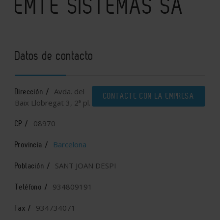
EMTE SISTEMAS SA
Datos de contacto
Avda. del
Dirección /
CONTACTE CON LA EMPRESA
Baix Llobregat 3, 2ª pl.
08970
CP /
Barcelona
Provincia /
SANT JOAN DESPI
Población /
934809191
Teléfono /
934734071
Fax /