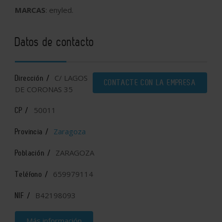
MARCAS
: enyled.
Datos de contacto
C/ LAGOS
Dirección /
CONTACTE CON LA EMPRESA
DE CORONAS 35
50011
CP /
Zaragoza
Provincia /
ZARAGOZA
Población /
659979114
Teléfono /
B42198093
NIF /
Más información