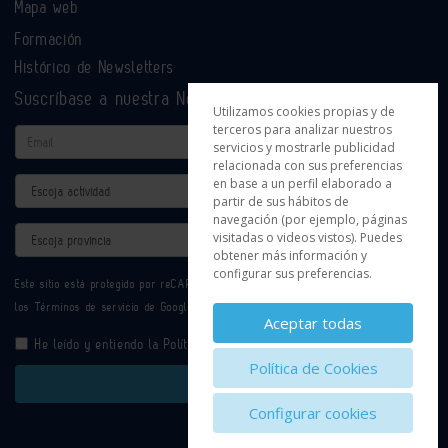
Mapa web
Formación
Histórico de Newsletters
Suscríbase a nuestra Newsletter
Utilizamos cookies propias y de
terceros para analizar nuestros
Email
servicios y mostrarle publicidad
relacionada con sus preferencias
en base a un perfil elaborado a
Actividad
partir de sus hábitos de
navegación (por ejemplo, páginas
Provincia
visitadas o videos vistos). Puedes
obtener más información y
configurar sus preferencias.
Este sitio está protegido por reCAPTCHA y se aplican la
Política de privacidad
y
los
Términos de servicio
de Google.
Aceptar todas
He leído y entiendo la
Política de Privacidad
Política de Cookies
Enviar
Configurar cookies