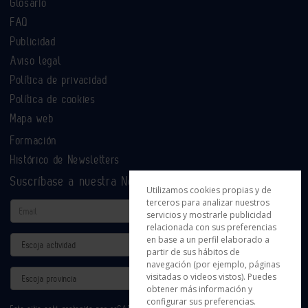
Glosario
FAQ
Publicidad
Aviso legal
Política de privacidad
Política de cookies
Mapa web
Formación
Histórico de Newsletters
Suscríbase a nuestra Newsletter
Utilizamos cookies propias y de
terceros para analizar nuestros
Email
servicios y mostrarle publicidad
relacionada con sus preferencias
en base a un perfil elaborado a
Actividad
partir de sus hábitos de
navegación (por ejemplo, páginas
Provincia
visitadas o videos vistos). Puedes
obtener más información y
configurar sus preferencias.