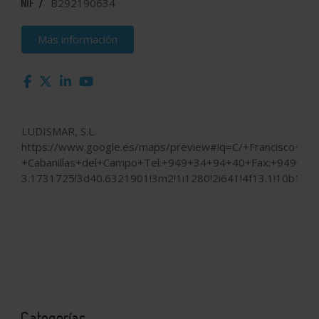
B292190634
NIF /
Más información
LUDISMAR, S.L.
https://www.google.es/maps/preview#!q=C/+Francisco+
+Cabanillas+del+Campo+Tel:+949+34+94+40+Fax:+949+20
3.1731725!3d40.6321901!3m2!1i1280!2i641!4f13.1!10b1!19m
Categorías