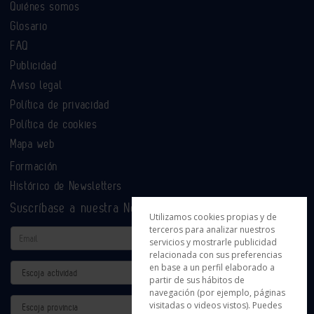
Quiénes somos
Glosario
FAQ
Publicidad
Aviso legal
Política de privacidad
Política de cookies
Mapa web
Formación
Histórico de Newsletters
Suscríbase a nuestra Newsletter
Utilizamos cookies propias y de
terceros para analizar nuestros
Email
servicios y mostrarle publicidad
relacionada con sus preferencias
en base a un perfil elaborado a
Actividad
partir de sus hábitos de
navegación (por ejemplo, páginas
Provincia
visitadas o videos vistos). Puedes