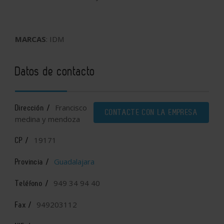
MARCAS
: IDM
Datos de contacto
Francisco
Dirección /
CONTACTE CON LA EMPRESA
medina y mendoza
19171
CP /
Guadalajara
Provincia /
949 34 94 40
Teléfono /
949203112
Fax /