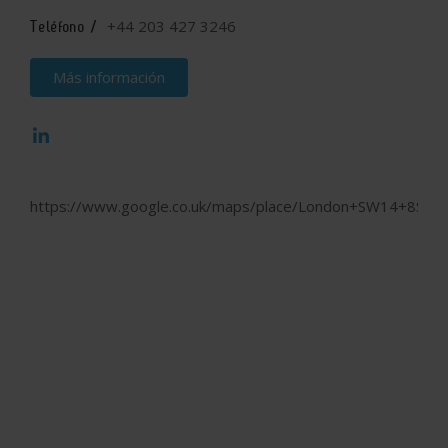
+44 203 427 3246
Teléfono /
Más información
https://www.google.co.uk/maps/place/London+SW14+8SN