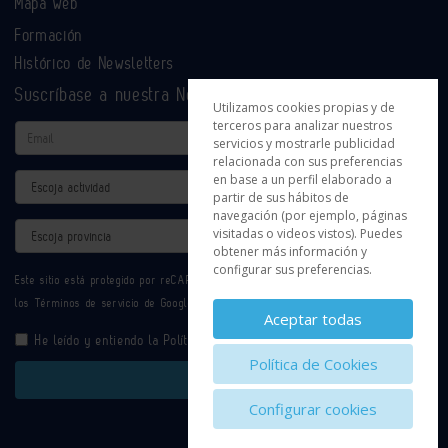
Mapa web
Formación
Histórico de Newsletters
Suscríbase a nuestra Newsletter
Utilizamos cookies propias y de
terceros para analizar nuestros
Email
servicios y mostrarle publicidad
relacionada con sus preferencias
en base a un perfil elaborado a
Actividad
partir de sus hábitos de
navegación (por ejemplo, páginas
Provincia
visitadas o videos vistos). Puedes
obtener más información y
configurar sus preferencias.
Este sitio está protegido por reCAPTCHA y se aplican la
Política de privacidad
y
los
Términos de servicio
de Google.
Aceptar todas
He leído y entiendo la
Política de Privacidad
Política de Cookies
Enviar
Configurar cookies