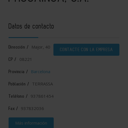
Datos de contacto
Major, 40
Dirección /
CONTACTE CON LA EMPRESA
08221
CP /
Barcelona
Provincia /
TERRASSA
Población /
937861454
Teléfono /
937832036
Fax /
Más información