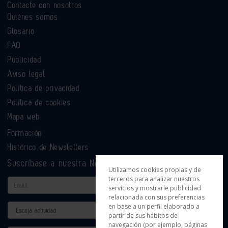
Contacte con nosotros
Quiénes somos
Glosario
FAQ
Publicidad
Aviso legal
Política de privacidad
Política de cookies
Mapa web
Formación
Histórico de Newsletters
Suscríbase a nuestra Newsletter
Utilizamos cookies propias y de
terceros para analizar nuestros
Email
servicios y mostrarle publicidad
relacionada con sus preferencias
en base a un perfil elaborado a
Actividad
partir de sus hábitos de
navegación (por ejemplo, páginas