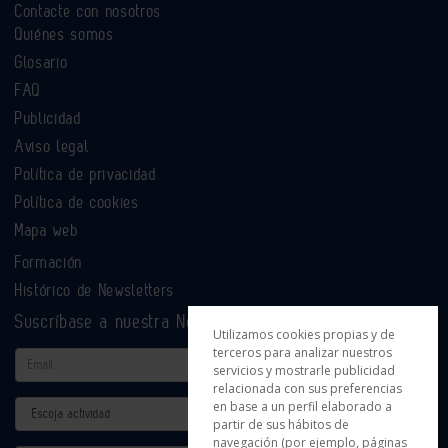
Contacte con nosotros
Quiénes somos
Glosario
FAQ
Publicidad
Aviso legal
Política de privacidad
Política de cookies
Mapa web
Formación
Histórico de Newsletters
Suscríbase a nuestra Newsletter
Utilizamos cookies propias y de
terceros para analizar nuestros
Email
servicios y mostrarle publicidad
relacionada con sus preferencias
en base a un perfil elaborado a
Actividad
partir de sus hábitos de
navegación (por ejemplo, páginas