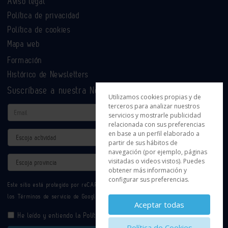
Aviso legal
Política de privacidad
Política de cookies
Mapa web
Formación
Histórico de Newsletters
Suscríbase a nuestra Newsletter
Utilizamos cookies propias y de
terceros para analizar nuestros
Email
servicios y mostrarle publicidad
relacionada con sus preferencias
en base a un perfil elaborado a
Actividad
partir de sus hábitos de
navegación (por ejemplo, páginas
Provincia
visitadas o videos vistos). Puedes
obtener más información y
configurar sus preferencias.
Este sitio está protegido por reCAPTCHA y se aplican la
Política de privacidad
y
los
Términos de servicio
de Google.
Aceptar todas
He leído y entiendo la
Política de Privacidad
Política de Cookies