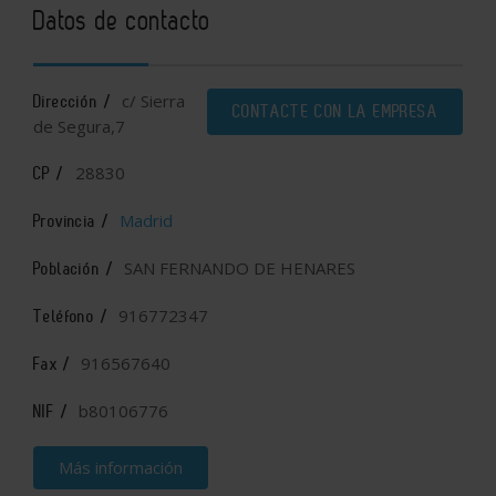
Datos de contacto
c/ Sierra
Dirección /
CONTACTE CON LA EMPRESA
de Segura,7
28830
CP /
Madrid
Provincia /
SAN FERNANDO DE HENARES
Población /
916772347
Teléfono /
916567640
Fax /
b80106776
NIF /
Más información