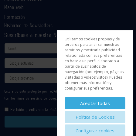
Mapa web
Formación
Histórico de Newsletters
Suscríbase a nuestra Newsletter
Utilizamos cookies propias y de
terceros para analizar nuestros
Email
servicios y mostrarle publicidad
relacionada con sus preferencias
en base a un perfil elaborado a
Actividad
partir de sus hábitos de
navegación (por ejemplo, páginas
Provincia
visitadas o videos vistos). Puedes
obtener más información y
configurar sus preferencias.
Este sitio está protegido por reCAPTCHA y se aplican la
Política de privacidad
y
los
Términos de servicio
de Google.
Aceptar todas
He leído y entiendo la
Política de Privacidad
Política de Cookies
Enviar
Configurar cookies