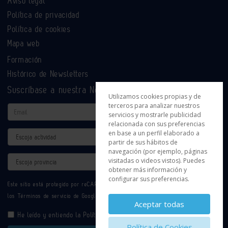
Aviso legal
Política de privacidad
Política de cookies
Mapa web
Formación
Histórico de Newsletters
Suscríbase a nuestra Newsletter
Utilizamos cookies propias y de
terceros para analizar nuestros
Email
servicios y mostrarle publicidad
relacionada con sus preferencias
en base a un perfil elaborado a
Actividad
partir de sus hábitos de
navegación (por ejemplo, páginas
Provincia
visitadas o videos vistos). Puedes
obtener más información y
configurar sus preferencias.
Este sitio está protegido por reCAPTCHA y se aplican la
Política de privacidad
y
los
Términos de servicio
de Google.
Aceptar todas
He leído y entiendo la
Política de Privacidad
Política de Cookies