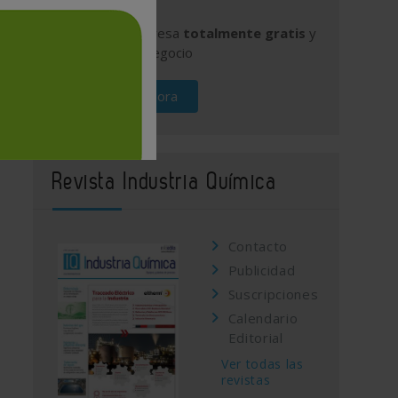
Publique su empresa
totalmente gratis
y
promocione su negocio
Regístrese ahora
Revista Industria Química
Contacto
Publicidad
Suscripciones
Calendario
Editorial
Ver todas las
revistas