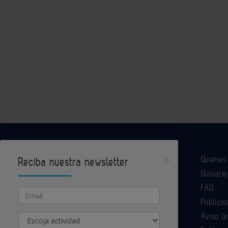
×
Quiéne
Reciba nuestra newsletter
Glosario
Industria Química es un portal de Infoedita
FAQ
Email
Publicid
Aviso l
Actividad