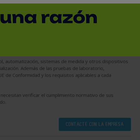
 instrumentación de la industria química.
atibilidad electromagnética (EMC), seguridad eléctrica y
n distintos sectores industriales, incluida la industria
l, automatización, sistemas de medida y otros dispositivos
alización. Además de las pruebas de laboratorio,
E de Conformidad y los requisitos aplicables a cada
necesitan verificar el cumplimiento normativo de sus
do.
CONTACTE CON LA EMPRESA