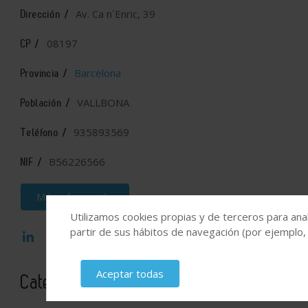
Av. Ca n´Enric, 39
Dirección /
08197
CP /
Barcelona
Provincia /
VALLBONA
Población /
935893569
Teléfono /
B56226566
NIF /
Más información
Utilizamos cookies propias y de terceros para anal
partir de sus hábitos de navegación (por ejemplo,
Aceptar todas
Categorías