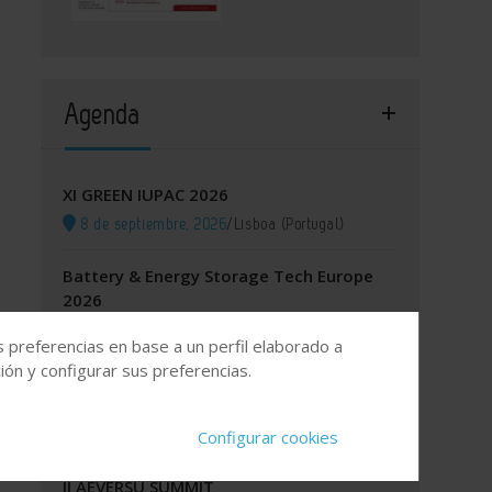
Agenda
XI GREEN IUPAC 2026
8 de septiembre, 2026
/
Lisboa (Portugal)
Battery & Energy Storage Tech Europe
2026
8 de septiembre, 2026
/
Fira Barcelona, España
s preferencias en base a un perfil elaborado a
ón y configurar sus preferencias.
Itinerario Formativo Especializado para
los OCS y para las EICIS
14 de septiembre, 2026
/
Online
Configurar cookies
II AEVERSU SUMMIT