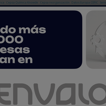
nca
Cepsa Química Knowde
Cepsa reorganización
Datos Europa CEFIC
Semi
NOTICIAS
PRODUCTOS
AGENDA
EMPRESAS PREMIUM
CE - Laboratorio EMC y Marcado CE, S.L.
EMC y Marcado CE, S.L.