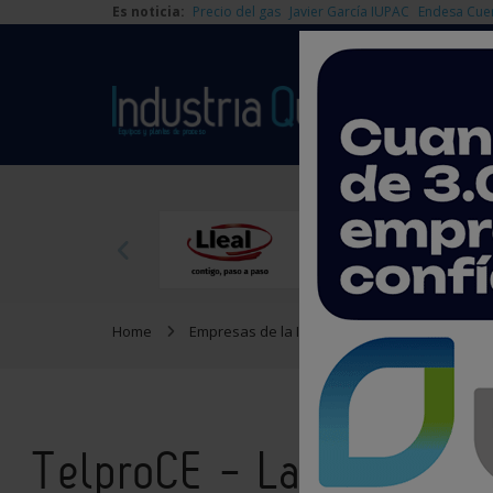
Es noticia:
Precio del gas
Javier García IUPAC
Endesa Cue
Home
Empresas de la Industria Química
Telpro
TelproCE - Laboratorio 