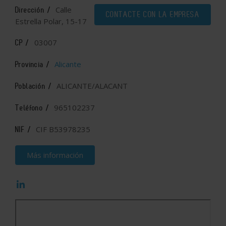
Calle
Dirección /
CONTACTE CON LA EMPRESA
Estrella Polar, 15-17
03007
CP /
Alicante
Provincia /
ALICANTE/ALACANT
Población /
965102237
Teléfono /
CIF B53978235
NIF /
Más información