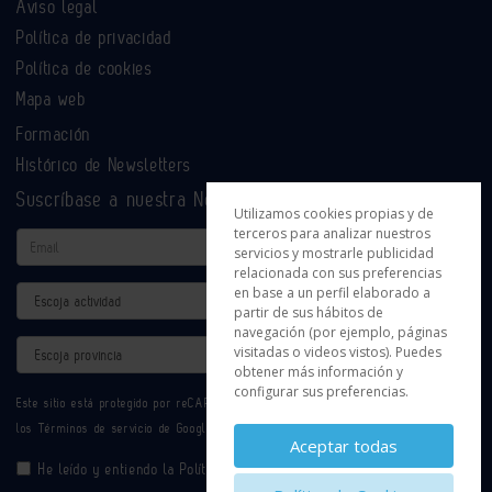
Aviso legal
Política de privacidad
Política de cookies
Mapa web
Formación
Histórico de Newsletters
Suscríbase a nuestra Newsletter
Utilizamos cookies propias y de
terceros para analizar nuestros
Email
servicios y mostrarle publicidad
relacionada con sus preferencias
en base a un perfil elaborado a
Actividad
partir de sus hábitos de
navegación (por ejemplo, páginas
Provincia
visitadas o videos vistos). Puedes
obtener más información y
configurar sus preferencias.
Este sitio está protegido por reCAPTCHA y se aplican la
Política de privacidad
y
los
Términos de servicio
de Google.
Aceptar todas
He leído y entiendo la
Política de Privacidad