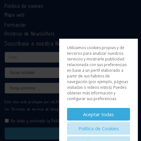
Política de cookies
Mapa web
Formación
Histórico de Newsletters
Suscríbase a nuestra Newsletter
Utilizamos cookies propias y de
terceros para analizar nuestros
Email
servicios y mostrarle publicidad
relacionada con sus preferencias
en base a un perfil elaborado a
Actividad
partir de sus hábitos de
navegación (por ejemplo, páginas
Provincia
visitadas o videos vistos). Puedes
obtener más información y
configurar sus preferencias.
Este sitio está protegido por reCAPTCHA y se aplican la
Política de privacidad
y
los
Términos de servicio
de Google.
Aceptar todas
He leído y entiendo la
Política de Privacidad
Política de Cookies
Enviar