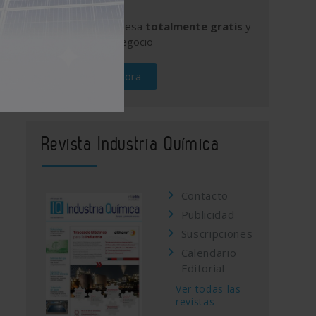
Publique su empresa
totalmente gratis
y
promocione su negocio
Regístrese ahora
Revista Industria Química
Contacto
Publicidad
Suscripciones
Calendario
Editorial
Ver todas las
revistas