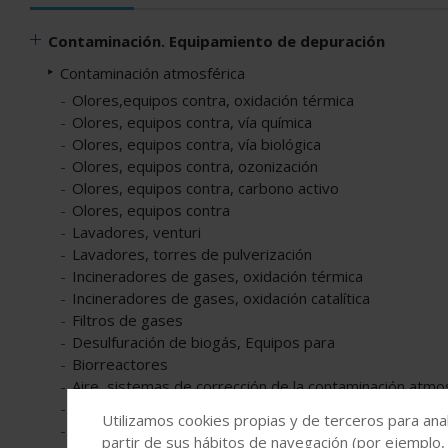
Contaminación. Equipamiento de depuración
Contaminación atmosférica
Olores,equipos contra, oxidación térmica
Olores, equipos contra, vía química
Olores, equipos contra, vía biológica
Olores, equipos contra, ozonización
Olores, equipos contra, carbono activo
Olores, equipos contra
Lavadores, venturi
Lavadores, torres de pulverización
Incineradores de gases, oxidación térmica
Incineradores de gases, oxidación catalítica
Filtros de gases
Desulfuración de biogás, Equipos para
Biorreactores
Aire, sistemas de corrección de la contaminación atmo
Adsorbedores de gases
Utilizamos cookies propias y de terceros para anal
Absorbedores de gases
partir de sus hábitos de navegación (por ejemplo,