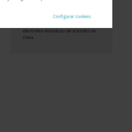
de que persisten los desafíos
estructurales
Configurar cookies
Asahi Kasei firma el primer acuerdo de
licencia para la producción y venta de
electrolito novedoso de acetolito en
China