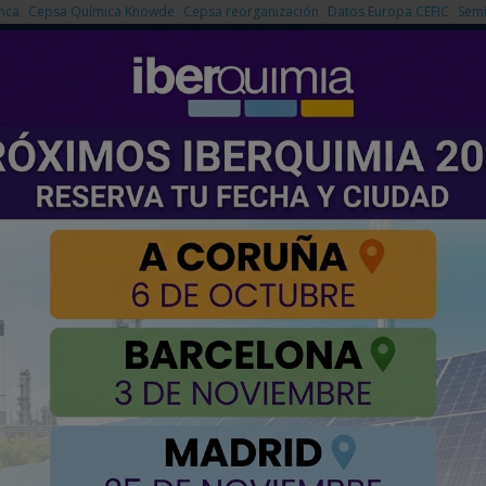
nca
Cepsa Química Knowde
Cepsa reorganización
Datos Europa CEFIC
Semi
NOTICIAS
PRODUCTOS
AGENDA
EMPRESAS PREMIUM
 CARDONA IND. S.A. (TECNIUM)
.A. (TECNIUM)