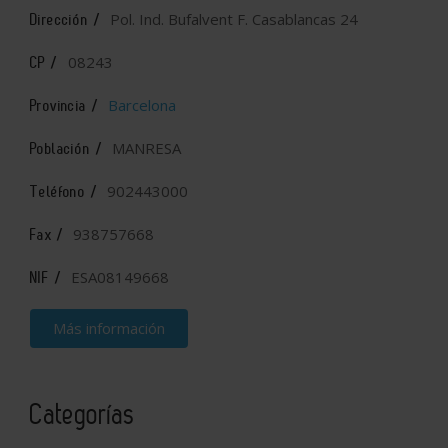
Pol. Ind. Bufalvent F. Casablancas 24
Dirección /
08243
CP /
Barcelona
Provincia /
MANRESA
Población /
902443000
Teléfono /
938757668
Fax /
ESA08149668
NIF /
Más información
Categorías