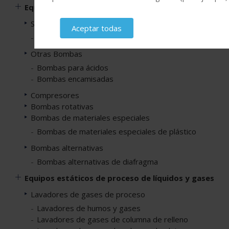
Equipos dinámicos de proceso de líquidos y gases
Soplantes y ventiladores
Aceptar todas
Ventiladores resistentes a la corrosión
Otras Bombas
Bombas para ácidos
Bombas encamisadas
Compresores
Bombas rotativas
Bombas de materiales especiales
Bombas de materiales especiales de plástico
Bombas alternativas
Bombas alternativas de diafragma
Equipos estáticos de proceso de líquidos y gases
Lavadores de gases de proceso
Lavadores de humos y gases
Lavadores de gases de columna de relleno