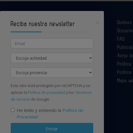
×
Quiéne
Reciba nuestra newsletter
Glosario
Industria Química es un portal de Infoedita
FAQ
Email
Publicid
Aviso l
Actividad
Contacte con nosotros
Política
Provincia
Política
Mapa w
Este sitio está protegido por reCAPTCHA y se
aplican la
Política de privacidad
y los
Términos
de servicio
de Google.
He leído y entiendo la
Política de
Privacidad
Enviar