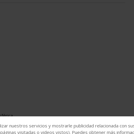
sférica
izar nuestros servicios y mostrarle publicidad relacionada con su
 páginas visitadas o videos vistos). Puedes obtener más informaci