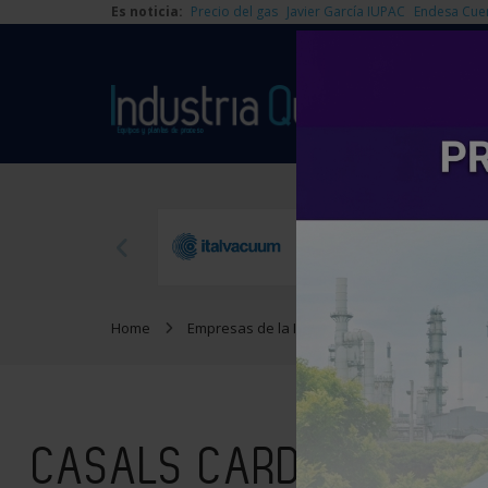
Es noticia:
Precio del gas
Javier García IUPAC
Endesa Cue
Home
Empresas de la Industria Química
CASALS
CASALS CARDONA IND. S