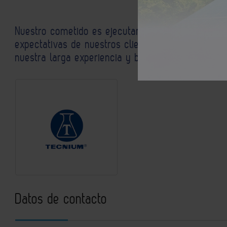
Nuestro cometido es ejecutar proyectos y constr
expectativas de nuestros clientes, en cuanto a fia
nuestra larga experiencia y bajo la normativa int
Datos de contacto