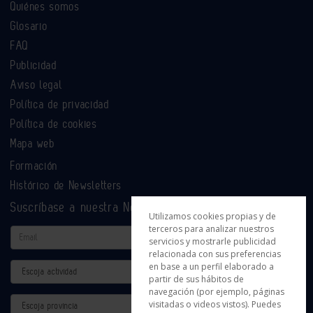
Quiénes somos
Glosario
FAQ
Publicidad
Aviso legal
Política de privacidad
Política de cookies
Mapa web
Formación
Histórico de Newsletters
Suscríbase a nuestra Newsletter
Utilizamos cookies propias y de
terceros para analizar nuestros
Email
servicios y mostrarle publicidad
relacionada con sus preferencias
en base a un perfil elaborado a
Actividad
partir de sus hábitos de
navegación (por ejemplo, páginas
Provincia
visitadas o videos vistos). Puedes