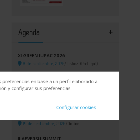
Agenda
XI GREEN IUPAC 2026
8 de septiembre, 2026
/
Lisboa (Portugal)
Battery & Energy Storage Tech Europe
s preferencias en base a un perfil elaborado a
2026
ón y configurar sus preferencias.
8 de septiembre, 2026
/
Fira Barcelona, España
Configurar cookies
Itinerario Formativo Especializado para
los OCS y para las EICIS
14 de septiembre, 2026
/
Online
II AEVERSU SUMMIT