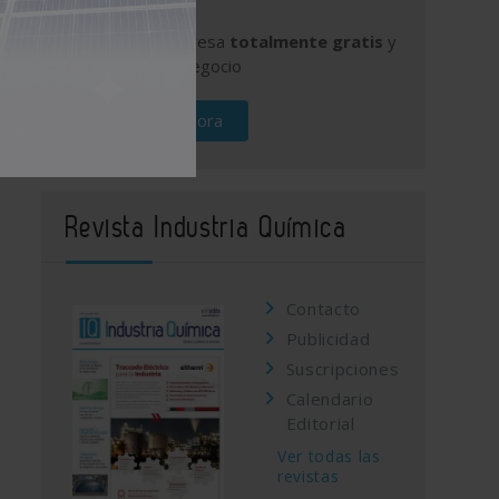
Publique su empresa
totalmente gratis
y
promocione su negocio
Regístrese ahora
Revista Industria Química
Contacto
Publicidad
Suscripciones
Calendario
Editorial
Ver todas las
revistas