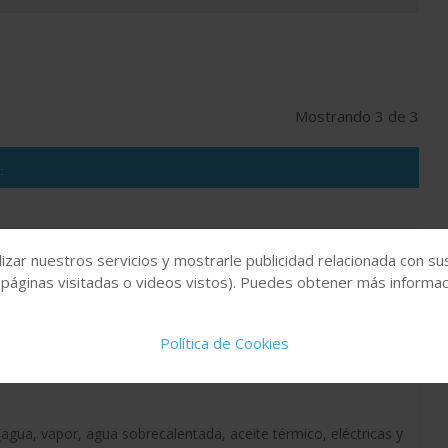
Mostrando 3 de 3
:
IMARIA, S.A. (EIPSA)
izar nuestros servicios y mostrarle publicidad relacionada con su
 páginas visitadas o videos vistos). Puedes obtener más informaci
dos los elementos primarios para la medida de caudal y
 demandan así como indicadores de nivel de vidrio para
Política de Cookies
agua, vapor, agua sobrecalentada, aceite térmico, eléctricas y