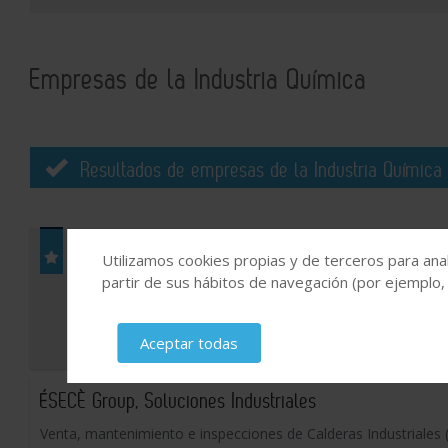
Empresas de la Industria Química
Resultados de empresas de la Industria Química 
ESPAÑOLA DE INSTRUMENTACION PR
Utilizamos cookies propias y de terceros para anal
partir de sus hábitos de navegación (por ejemplo,
Diseñamos, calculamos y fabricamos to
temperatura que las nuevas tecnologías
aplicaciones en media y alta presión.
Aceptar todas
ÉSECÈ Group, Soluciones Industriales
Venta, mantenimiento e inspecciones de Calderas Industriales (