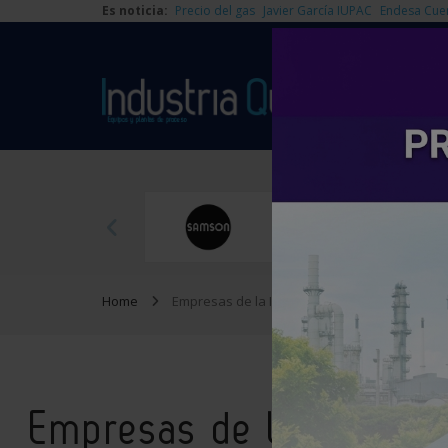
Es noticia:
Precio del gas
Javier García IUPAC
Endesa Cue
Home
Empresas de la Industria Química
Empresas de la Industri