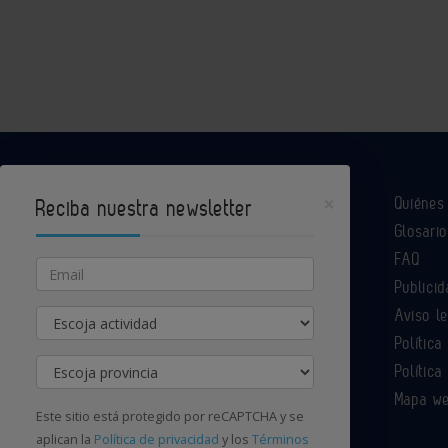
×
Quiéne
Reciba nuestra newsletter
Glosario
Industria Química es un portal de Infoedita
FAQ
Email
Publicid
Aviso l
Actividad
Contacte con nosotros
Política
Provincia
Política
Mapa w
Este sitio está protegido por reCAPTCHA y se
aplican la
Política de privacidad
y los
Términos