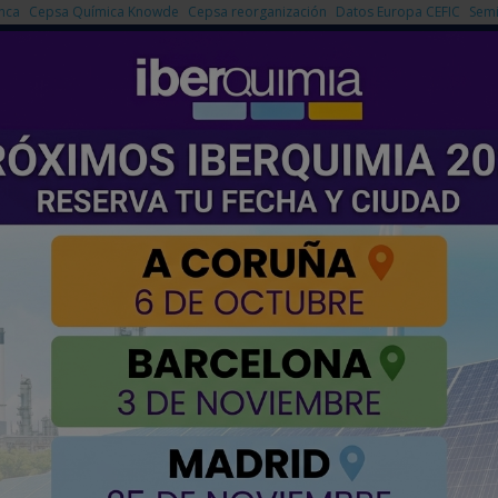
nca
Cepsa Química Knowde
Cepsa reorganización
Datos Europa CEFIC
Semi
NOTICIAS
PRODUCTOS
AGENDA
EMPRESAS PREMIUM
a Química