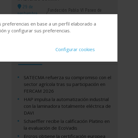
29 de
Fundación Pablo VI Paseo de
septiembre,
/
Juan XXIII Nº3 28040 Madrid
2026
s preferencias en base a un perfil elaborado a
ón y configurar sus preferencias.
Configurar cookies
Últimas noticias
SATECMA refuerza su compromiso con el
sector agrícola tras su participación en
FERCAM 2026
HAP impulsa la automatización industrial
con la laminadora totalmente eléctrica de
DAVI
Schaeffler recibe la calificación Platino en
la evaluación de EcoVadis
Ercros obtiene la certificación europea