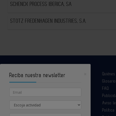
SCHENCK PROCESS IBERICA, SA
STOTZ FREDENHAGEN INDUSTRIES, S.A.
×
Quiéne
Reciba nuestra newsletter
Glosario
Industria Química es un portal de Infoedita
FAQ
Email
Publicid
Aviso l
Actividad
Contacte con nosotros
Política
Provincia