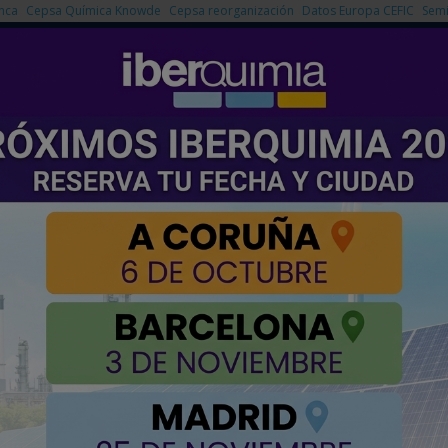
nca
Cepsa Química Knowde
Cepsa reorganización
Datos Europa CEFIC
Semi
NOTICIAS
PRODUCTOS
AGENDA
EMPRESAS PREMIUM
a Química