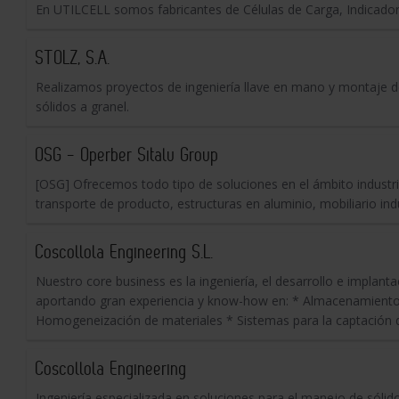
En UTILCELL somos fabricantes de Células de Carga, Indicado
STOLZ, S.A.
Realizamos proyectos de ingeniería llave en mano y montaje de
sólidos a granel.
OSG - Operber Sitalu Group
[OSG] Ofrecemos todo tipo de soluciones en el ámbito industrial
transporte de producto, estructuras en aluminio, mobiliario indus
Coscollola Engineering S.L.
Nuestro core business es la ingeniería, el desarrollo e implant
aportando gran experiencia y know-how en: * Almacenamiento v
Homogeneización de materiales * Sistemas para la captación 
Coscollola Engineering
Ingeniería especializada en soluciones para el manejo de sólid