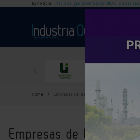
Es noticia:
Precio del gas
Javier García IUPAC
Endesa Cue
Home
Empresas de la Industria Química
Empresas de la Industri