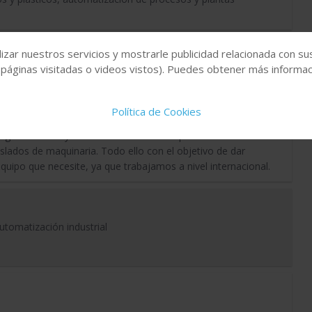
izar nuestros servicios y mostrarle publicidad relacionada con su
 páginas visitadas o videos vistos). Puedes obtener más informaci
inera, alimentaria y farmacéutica.
Política de Cookies
segunda mano y de ocasión. Además disponemos de servicio
slados de maquinaria. Todo ello con el objetivo de dar
uipo que necesite, ya que trabajamos a nivel internacional.
automatización industrial