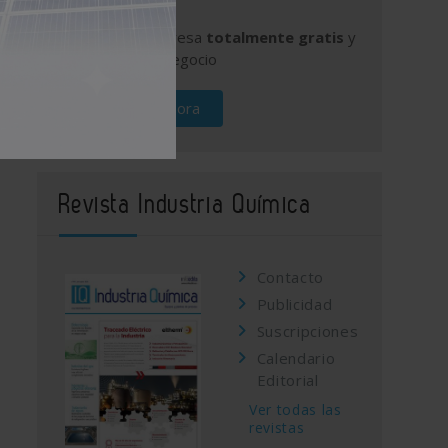
Publique su empresa
totalmente gratis
y
promocione su negocio
Regístrese ahora
Revista Industria Química
Contacto
Publicidad
Suscripciones
Calendario
Editorial
Ver todas las
revistas