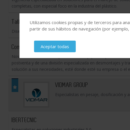
completas, con especial foco en la industria del plástico.
Talleres José Luis Miguel, S.A.
Utilizamos cookies propias y de terceros para anal
partir de sus hábitos de navegación (por ejemplo,
Diseño y producción de equipos para las industrias química, sal
Comquima Europe
Aceptar todas
Nos dedicamos a la compra/venta de equipos de proceso de 
postventa y de una división especializada en desmontajes y tra
solución a sus necesidades, esté donde esté su empresa o el eq
VIDMAR GROUP
Especialistas en pesaje, dosificación y 
IBERTECNIC
Especialistas en soluciones industriales 5.0