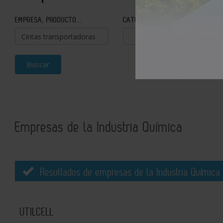
EMPRESA, PRODUCTO...
CATEGORÍA
Buscar
Empresas de la Industria Química
Resultados de empresas de la Industria Química 
UTILCELL