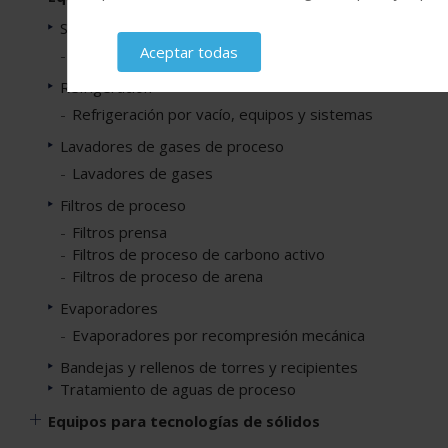
Secadores
Aceptar todas
Secadores de aire
Refrigeración
Refrigeración por vacío, equipos y sistemas
Lavadores de gases de proceso
Lavadores de gases
Filtros de proceso
Filtros prensa
Filtros de proceso de carbono activo
Filtros de proceso de arena
Evaporadores
Evaporadores por recompresión mecánica
Bandejas y rellenos de torres y recipientes
Tratamiento de aguas de proceso
Equipos para tecnologías de sólidos