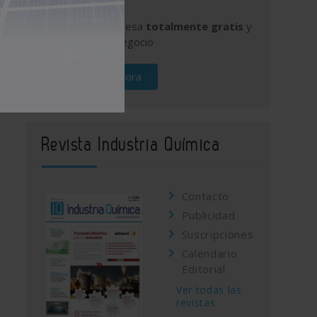
Publique su empresa
totalmente gratis
y
promocione su negocio
Regístrese ahora
Revista Industria Química
Contacto
Publicidad
Suscripciones
Calendario
Editorial
Ver todas las
revistas