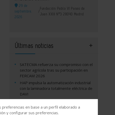
29 de
Fundación Pablo VI Paseo de
septiembre,
/
Juan XXIII Nº3 28040 Madrid
2026
Últimas noticias
SATECMA refuerza su compromiso con el
sector agrícola tras su participación en
FERCAM 2026
HAP impulsa la automatización industrial
con la laminadora totalmente eléctrica de
DAVI
Schaeffler recibe la calificación Platino en
la evaluación de EcoVadis
s preferencias en base a un perfil elaborado a
ón y configurar sus preferencias.
Ercros obtiene la certificación europea