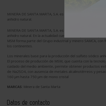
MINERA DE SANTA MARTA, S.A. es una compañía española líder
anhidro natural.
MINERA DE SANTA MARTA, S.A. es una compañía española líder
anhidro natural. En la actualidad cuenta con 2 plantas de pro
MSM forma parte del Grupo industrial y minero SAMCA, con fu
los continentes.
Los minerales base para la producción del sulfato sódico anhi
El proceso de producción de MSM, que cuenta con la tecnol
cuidado del medio ambiente, permite obtener productos ex
de Na2SO4, con ausencia de metales alcalinotérreos y pesa
160 µm hasta 750 µm de mono cristal
MARCAS
: Minera de Santa Marta
Datos de contacto