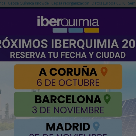
nca
Cepsa Química Knowde
Cepsa reorganización
Datos Europa CEFIC
Semi
NOTICIAS
PRODUCTOS
AGENDA
EMPRESAS PREMIUM
 de Santa Marta