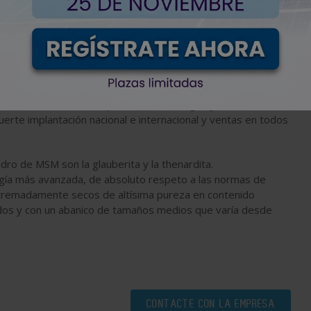
 en la producción y comercialización de sulfato sódico
 en la producción y comercialización de sulfato sódico
ducción ubicadas en las provincias de Burgos y Toledo.
erte implantación nacional e internacional y ventas en todos
dro de MSM son la glauberita y la thenardita.
ogía más avanzada, de absoluto respeto a las normas de
tremadamente secos de altísima pureza en contenido
dos y con un abanico de tamaños medios que varía desde
CONTACTE CON LA EMPRESA