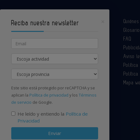
×
Quiéne
Reciba nuestra newsletter
Glosario
Industria Química es un portal de Infoedita
FAQ
Email
Publicid
Aviso l
Actividad
Contacte con nosotros
Política
Provincia
Política
Mapa w
Este sitio está protegido por reCAPTCHA y se
aplican la
Política de privacidad
y los
Términos
de servicio
de Google.
He leído y entiendo la
Política de
Privacidad
Enviar