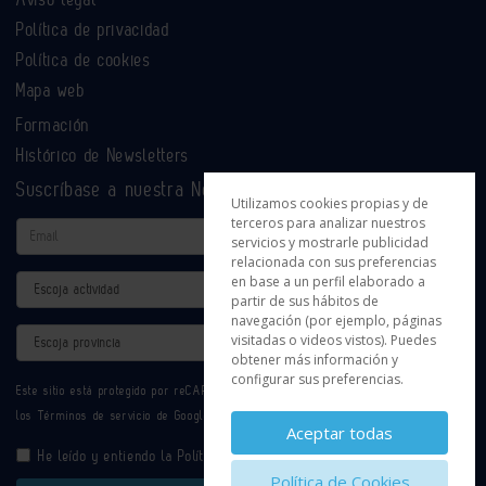
Política de privacidad
Política de cookies
Mapa web
Formación
Histórico de Newsletters
Suscríbase a nuestra Newsletter
Utilizamos cookies propias y de
terceros para analizar nuestros
Email
servicios y mostrarle publicidad
relacionada con sus preferencias
en base a un perfil elaborado a
Actividad
partir de sus hábitos de
navegación (por ejemplo, páginas
Provincia
visitadas o videos vistos). Puedes
obtener más información y
configurar sus preferencias.
Este sitio está protegido por reCAPTCHA y se aplican la
Política de privacidad
y
los
Términos de servicio
de Google.
Aceptar todas
He leído y entiendo la
Política de Privacidad
Política de Cookies