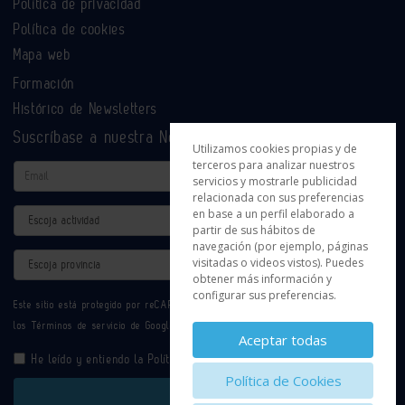
Política de privacidad
Política de cookies
Mapa web
Formación
Histórico de Newsletters
Suscríbase a nuestra Newsletter
Utilizamos cookies propias y de
terceros para analizar nuestros
Email
servicios y mostrarle publicidad
relacionada con sus preferencias
en base a un perfil elaborado a
Actividad
partir de sus hábitos de
navegación (por ejemplo, páginas
Provincia
visitadas o videos vistos). Puedes
obtener más información y
configurar sus preferencias.
Este sitio está protegido por reCAPTCHA y se aplican la
Política de privacidad
y
los
Términos de servicio
de Google.
Aceptar todas
He leído y entiendo la
Política de Privacidad
Política de Cookies
Enviar