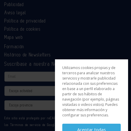
Publicidad
Aviso legal
Política de privacidad
Política de cookies
Mapa web
Formación
Histórico de Newsletters
Suscríbase a nuestra Newsletter
Utilizamos cookies propias y de
terceros para analizar nuestros
Email
servicios y mostrarle publicidad
relacionada con sus preferencias
en base a un perfil elaborado a
Actividad
partir de sus hábitos de
navegación (por ejemplo, páginas
Provincia
visitadas o videos vistos). Puedes
obtener más información y
configurar sus preferencias.
Este sitio está protegido por reCAPTCHA y se aplican la
Política de privacidad
y
los
Términos de servicio
de Google.
Aceptar todas