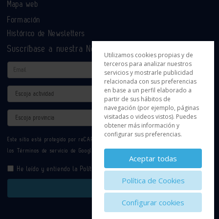
Mapa web
Formación
Histórico de Newsletters
Suscríbase a nuestra Newsletter
Utilizamos cookies propias y de
terceros para analizar nuestros
Email
servicios y mostrarle publicidad
relacionada con sus preferencias
en base a un perfil elaborado a
Actividad
partir de sus hábitos de
navegación (por ejemplo, páginas
Provincia
visitadas o videos vistos). Puedes
obtener más información y
configurar sus preferencias.
Este sitio está protegido por reCAPTCHA y se aplican la
Política de privacidad
y
los
Términos de servicio
de Google.
Aceptar todas
He leído y entiendo la
Política de Privacidad
Política de Cookies
Enviar
Configurar cookies