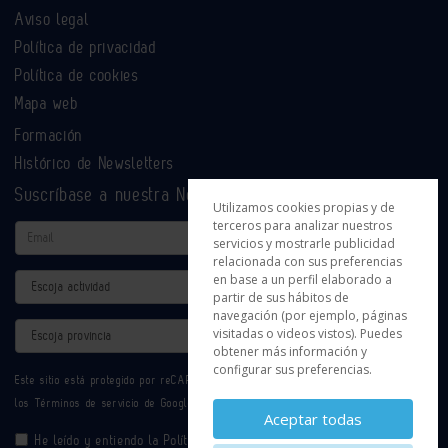
Aviso legal
Política de privacidad
Política de cookies
Mapa web
Formación
Histórico de Newsletters
Suscríbase a nuestra Newsletter
Utilizamos cookies propias y de
terceros para analizar nuestros
Email
servicios y mostrarle publicidad
relacionada con sus preferencias
en base a un perfil elaborado a
Actividad
partir de sus hábitos de
navegación (por ejemplo, páginas
Provincia
visitadas o videos vistos). Puedes
obtener más información y
configurar sus preferencias.
Este sitio está protegido por reCAPTCHA y se aplican la
Política de privacidad
y
los
Términos de servicio
de Google.
Aceptar todas
He leído y entiendo la
Política de Privacidad