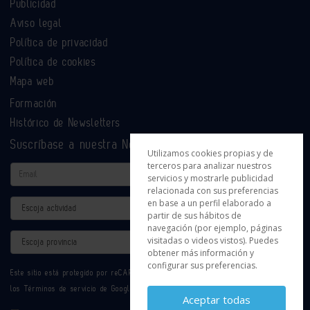
Publicidad
Aviso legal
Política de privacidad
Política de cookies
Mapa web
Formación
Histórico de Newsletters
Suscríbase a nuestra Newsletter
Utilizamos cookies propias y de
terceros para analizar nuestros
Email
servicios y mostrarle publicidad
relacionada con sus preferencias
en base a un perfil elaborado a
Actividad
partir de sus hábitos de
navegación (por ejemplo, páginas
Provincia
visitadas o videos vistos). Puedes
obtener más información y
configurar sus preferencias.
Este sitio está protegido por reCAPTCHA y se aplican la
Política de privacidad
y
los
Términos de servicio
de Google.
Aceptar todas