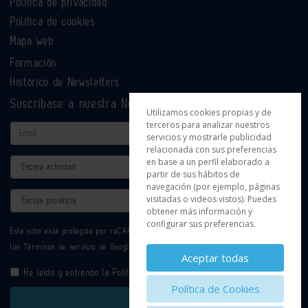
Política de privacidad
Política de cookies
Mapa web
Formación
Histórico de Newsletters
Suscríbase a nuestra Newsletter
Utilizamos cookies propias y de
terceros para analizar nuestros
Email
servicios y mostrarle publicidad
relacionada con sus preferencias
en base a un perfil elaborado a
Actividad
partir de sus hábitos de
navegación (por ejemplo, páginas
Provincia
visitadas o videos vistos). Puedes
obtener más información y
configurar sus preferencias.
Este sitio está protegido por reCAPTCHA y se aplican la
Política de privacidad
y
los
Términos de servicio
de Google.
Aceptar todas
He leído y entiendo la
Política de Privacidad
Política de Cookies
Enviar