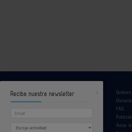
×
Quiéne
Reciba nuestra newsletter
Glosario
Industria Química es un portal de Infoedita
FAQ
Email
Publicid
Aviso l
Actividad