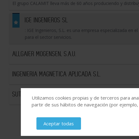
El grupo CALAMIT lleva más de 60 años produciendo y distri
IGE INGENIEROS SL
: IGE Ingenieros, S.L. es una empresa especializada en el 
para el sector servicios.
ALLGAIER MOGENSEN, S.A.U.
INGENIERIA MAGNETICA APLICADA S.L.
SUTEIN, S.L.
Utilizamos cookies propias y de terceros para anal
partir de sus hábitos de navegación (por ejemplo,
Aceptar todas