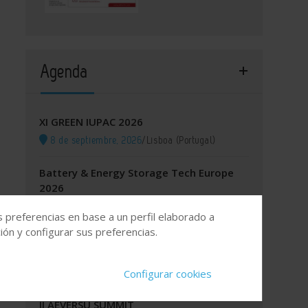
Agenda
XI GREEN IUPAC 2026
8 de septiembre, 2026
/
Lisboa (Portugal)
Battery & Energy Storage Tech Europe
2026
8 de septiembre, 2026
/
Fira Barcelona, España
s preferencias en base a un perfil elaborado a
ón y configurar sus preferencias.
Itinerario Formativo Especializado para
los OCS y para las EICIS
14 de septiembre, 2026
/
Online
Configurar cookies
II AEVERSU SUMMIT