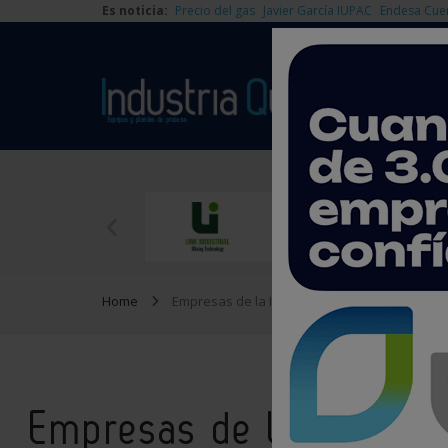
Es noticia:
Precio del gas
Javier García IUPAC
Endesa Cue
Home
Empresas de la Industria Química
Empresas de la Industri