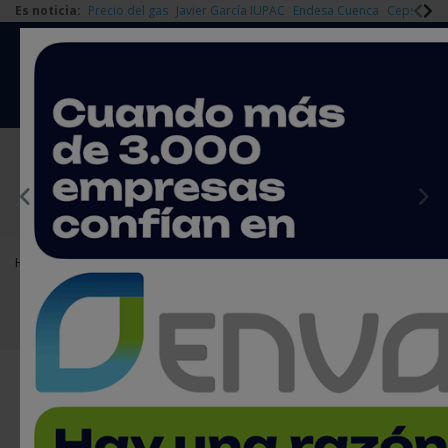
Es noticia:
Precio del gas
Javier García IUPAC
Endesa Cuenca
Cepsa Quí
|
Redes Sociales
Es noticia
Login empresas
Registro
EMPRESAS PREMIUM
Home
Agenda
Cursos y jornadas
XVI Congreso Anual de Cogeneración
XVI Congreso Anual de