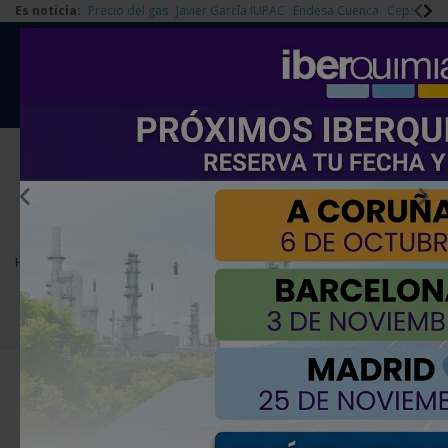
Es noticia:
Precio del gas
Javier García IUPAC
Endesa Cuenca
Cepsa Quí
|
Redes Sociales
Es noticia
Login empresas
Registro
EMPRESAS PREMIUM
Home
Agenda
Cursos y jornadas
Curso de Experto en Seguridad Funcional 2015
Curso de Experto en