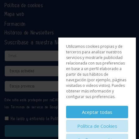
Política de cookies
Mapa web
Formación
Histórico de Newsletters
Suscríbase a nuestra Newsletter
Utilizamos cookies propias y de
terceros para analizar nuestros
Email
servicios y mostrarle publicidad
relacionada con sus preferencias
en base a un perfil elaborado a
Actividad
partir de sus hábitos de
navegación (por ejemplo, páginas
Provincia
visitadas o videos vistos). Puedes
obtener más información y
configurar sus preferencias.
Este sitio está protegido por reCAPTCHA y se aplican la
Política de privacidad
y
los
Términos de servicio
de Google.
Aceptar todas
He leído y entiendo la
Política de Privacidad
Política de Cookies
Enviar