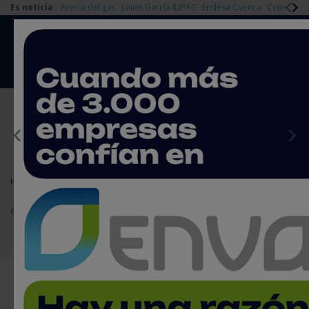
Es noticia:
Precio del gas
Javier García IUPAC
Endesa Cuenca
Cepsa Quí
|
Redes Sociales
Es noticia
Login empresas
Registro
EMPRESAS PREMIUM
Home
Agenda
Cursos y jornadas
Cybersecurity Operations & Maintenance Curso IC37 (ISA/IEC
62443)
Cybersecurity Operations &