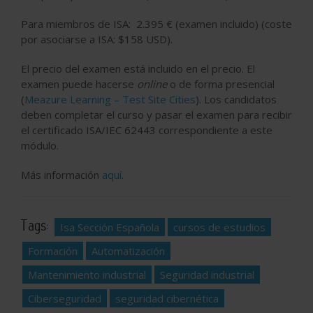
Para
miembros de ISA
:
2.395 € (examen incluido) (coste
por asociarse a ISA: $158 USD).
El precio del examen está incluido en el precio. El
examen puede hacerse
online
o de forma presencial
(
Meazure Learning – Test Site Cities
). Los candidatos
deben completar el curso y pasar el examen para recibir
el certificado ISA/IEC 62443 correspondiente a este
módulo.
Más información
aquí
.
Tags:
Isa Sección Española
cursos de estudios
Formación
Automatización
Mantenimiento industrial
Seguridad industrial
Ciberseguridad
seguridad cibernética