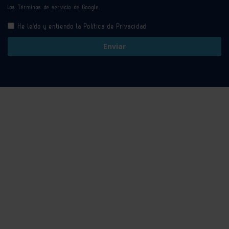
los
Términos de servicio
de Google.
He leído y entiendo la
Política de Privacidad
Enviar